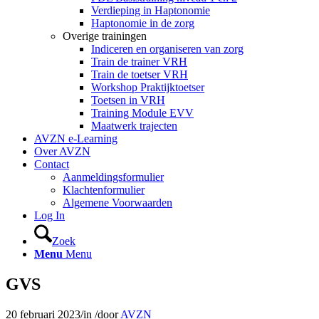
Verdieping in Haptonomie
Haptonomie in de zorg
Overige trainingen
Indiceren en organiseren van zorg
Train de trainer VRH
Train de toetser VRH
Workshop Praktijktoetser
Toetsen in VRH
Training Module EVV
Maatwerk trajecten
AVZN e-Learning
Over AVZN
Contact
Aanmeldingsformulier
Klachtenformulier
Algemene Voorwaarden
Log In
Zoek
Menu
Menu
GVS
20 februari 2023
/
in
/
door
AVZN