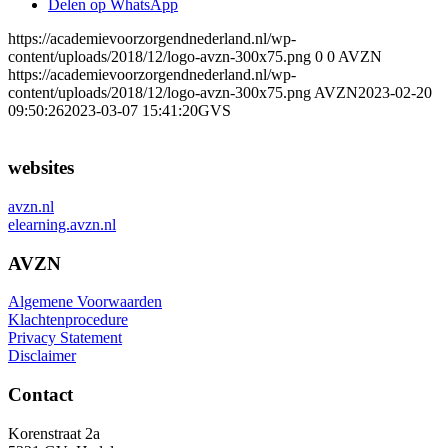
Delen op WhatsApp
https://academievoorzorgendnederland.nl/wp-
content/uploads/2018/12/logo-avzn-300x75.png
0
0
AVZN
https://academievoorzorgendnederland.nl/wp-
content/uploads/2018/12/logo-avzn-300x75.png
AVZN
2023-02-20
09:50:26
2023-03-07 15:41:20
GVS
websites
avzn.nl
elearning.avzn.nl
AVZN
Algemene Voorwaarden
Klachtenprocedure
Privacy Statement
Disclaimer
Contact
Korenstraat 2a