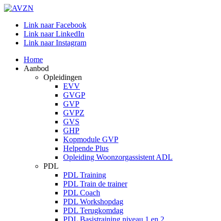
Link naar Facebook
Link naar LinkedIn
Link naar Instagram
Home
Aanbod
Opleidingen
EVV
GVGP
GVP
GVPZ
GVS
GHP
Kopmodule GVP
Helpende Plus
Opleiding Woonzorgassistent ADL
PDL
PDL Training
PDL Train de trainer
PDL Coach
PDL Workshopdag
PDL Terugkomdag
PDL Basistraining niveau 1 en 2