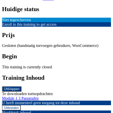
Huidige status
Niet ingeschreven
Enroll in this training to get access
Prijs
Gesloten (handmatig toevoegen gebruikers, WooCommerce)
Begin
This training is currently closed
Training Inhoud
Uitklappen
Hoofdstukken
Te downloaden toetsopdrachten
Module 1
3 Paragrafen
U heeft momenteel geen toegang tot deze inhoud
Uitbreiden
Module
Hoofdstuk inhoud