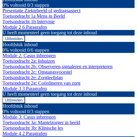
1
0% voltooid
0/3 stappen
Presentatie Ziektebeeld of gedragsaspect
Toetsopdracht 1a Mens in Beeld
Toetsopdracht 1b Intervisie
Module 2
6 Paragrafen
U heeft momenteel geen toegang tot deze inhoud
Uitbreiden
Module
Hoofdstuk inhoud
2
0% voltooid
0/6 stappen
Module 2: Casus inbrengen
Toetsopdracht 2a: Inhuizen
Toetsopdracht 2b: Observeren,signaleren en interpreteren
Toetsopdracht 2c: Omgangsvoorstel
Toetsopdracht 2e: Zorgleefplan
Toetsopdracht 2g: Coördineren van zorg
Module 3
3 Paragrafen
U heeft momenteel geen toegang tot deze inhoud
Uitbreiden
Module
Hoofdstuk inhoud
3
0% voltooid
0/3 stappen
Module 3: Casus inbrengen
Toetsopdracht 3a: Mantelzorger in beeld
Toetsopdracht 3b: Klinische les
Module 4
2 Paragrafen