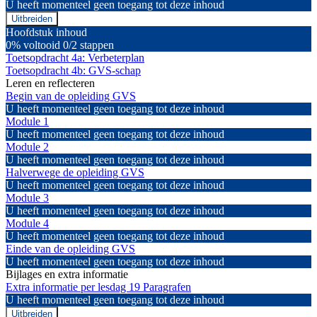
U heeft momenteel geen toegang tot deze inhoud
Uitbreiden
Module
Hoofdstuk inhoud
4
0% voltooid
0/2 stappen
Toetsopdracht 4a: Verbeterplan
Toetsopdracht 4b: GVS-schap
Leren en reflecteren
Begin van de opleiding GVS
U heeft momenteel geen toegang tot deze inhoud
Module 1
U heeft momenteel geen toegang tot deze inhoud
Module 2
U heeft momenteel geen toegang tot deze inhoud
Halverwege de opleiding GVS
U heeft momenteel geen toegang tot deze inhoud
Module 3
U heeft momenteel geen toegang tot deze inhoud
Module 4
U heeft momenteel geen toegang tot deze inhoud
Einde van de opleiding GVS
U heeft momenteel geen toegang tot deze inhoud
Bijlages en extra informatie
Extra informatie per lesdag
19 Paragrafen
U heeft momenteel geen toegang tot deze inhoud
Uitbreiden